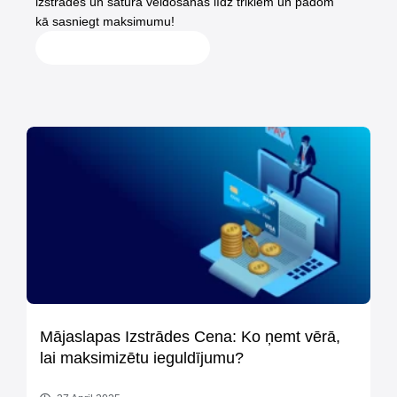
izstrādes un satura veidošanas līdz trikiem un padom
kā sasniegt maksimumu!
Vairāk interesantu rakstu
Mājaslapas Izstrādes Cena: Ko ņemt vērā,
lai maksimizētu ieguldījumu?