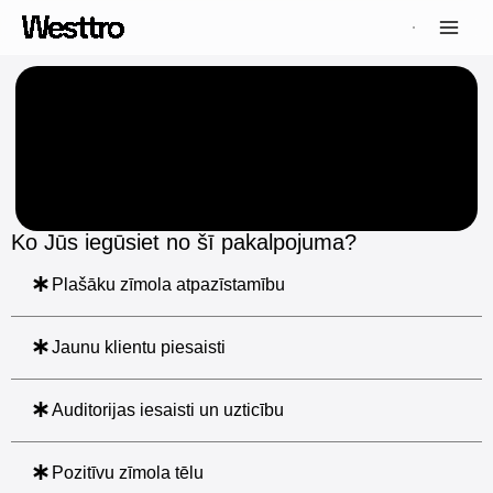
Skip
Main
to
Men
content
Ko Jūs iegūsiet no šī pakalpojuma?
Plašāku zīmola atpazīstamību
Jaunu klientu piesaisti
Auditorijas iesaisti un uzticību
Pozitīvu zīmola tēlu