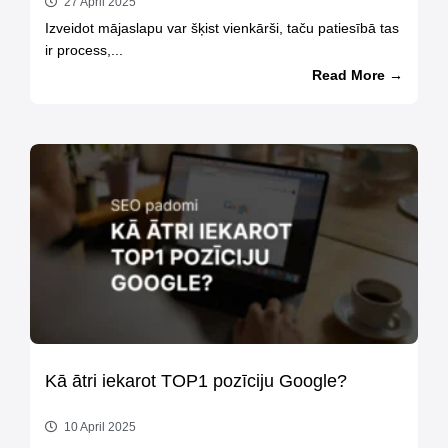
27 April 2025
Izveidot mājaslapu var šķist vienkārši, taču patiesībā tas
ir process,...
Read More →
Kā ātri iekarot TOP1 pozīciju Google?
10 April 2025