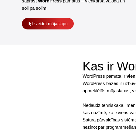
saprast
WordPress
pamatus – vienkāršā valodā un
soli pa solim.
Izveidot mājaslapu
Kas ir Wo
WordPress pamatā
ir vie
WordPress bāzes ir uzbūvēt
apmeklētās mājaslapas, v
Nedaudz tehniskākā līmen
kas nozīmē, ka ikviens va
Satura pārvaldības sistēma 
nezinot par programmēšan