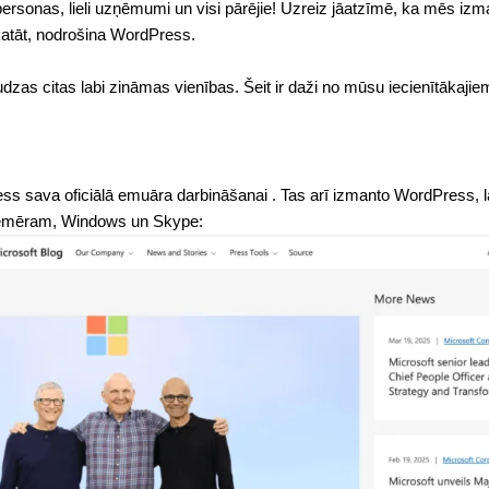
ersonas, lieli uzņēmumi un visi pārējie! Uzreiz jāatzīmē, ka mēs i
skatāt, nodrošina WordPress.
zas citas labi zināmas vienības. Šeit ir daži no mūsu iecienītākaji
ss sava oficiālā emuāra
darbināšanai . Tas arī izmanto WordPress, 
iemēram, Windows un Skype: