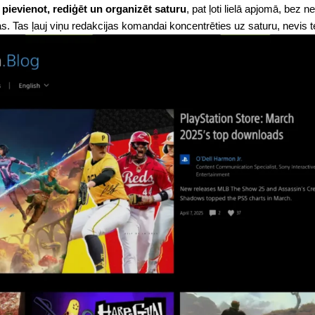
i pievienot, rediģēt un organizēt saturu
, pat ļoti lielā apjomā, bez
s. Tas ļauj viņu redakcijas komandai koncentrēties uz saturu, nevis