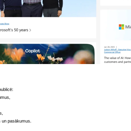
publicē:
jumus,
s,
s un pasākumus.