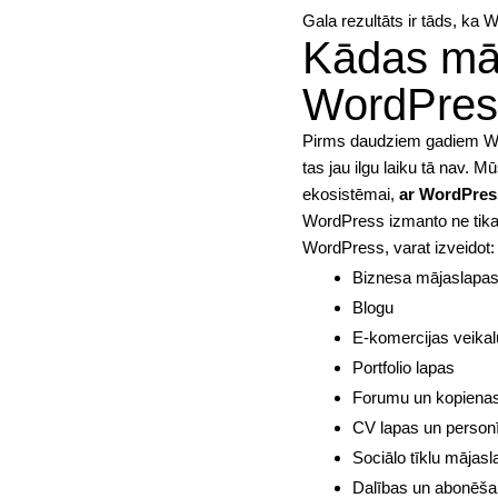
Gala rezultāts ir tāds, ka 
Kādas māj
WordPres
Pirms daudziem gadiem Wo
tas jau ilgu laiku tā nav.
ekosistēmai,
ar WordPress
WordPress izmanto ne tikai 
WordPress, varat izveidot:
Biznesa mājaslapa
Blogu
E-komercijas veik
Portfolio lapas
Forumu un kopiena
CV lapas un person
Sociālo tīklu mājas
Dalības un abonēš