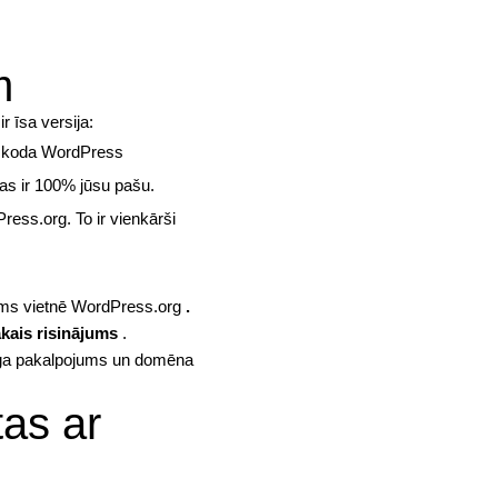
m
 īsa versija:
rmkoda WordPress
 kas ir 100% jūsu pašu.
ss.org. To ir vienkārši
jams vietnē WordPress.org
.
ākais risinājums
.
ga
pakalpojums un domēna
as ar