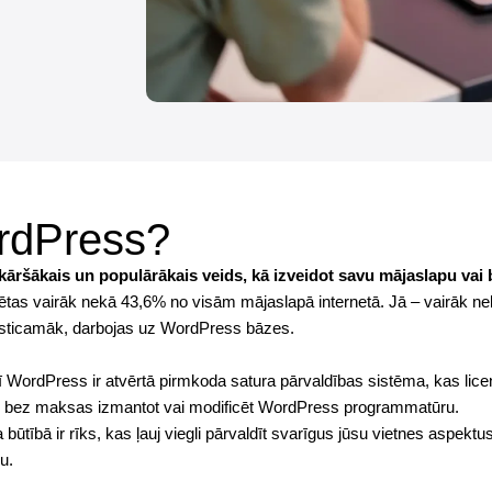
rdPress?
nkāršākais un populārākais veids, kā izveidot savu mājaslapu vai
as vairāk nekā 43,6% no visām mājaslapā internetā. Jā – vairāk nek
isticamāk, darbojas uz WordPress bāzes.
ī WordPress ir
atvērtā pirmkoda
satura pārvaldības sistēma, kas lic
r bez maksas izmantot vai modificēt WordPress programmatūru.
būtībā ir rīks, kas ļauj viegli pārvaldīt svarīgus jūsu vietnes aspekt
u.