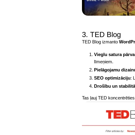
3. TED Blog
TED Blog
izmanto
WordPr
Vieglu satura pārva
līmeņiem.
Pielāgojamu dizain
SEO
optimizāciju
: 
Drošību un stabilitā
Tas ļauj TED koncentrētie