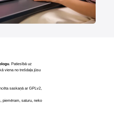
 blogu
. Patiesībā uz
ā viena no trešdaļa jūsu
encēta saskaņā ar GPLv2,
us, piemēram, saturu, neko