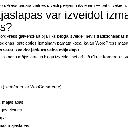
WordPress padara vietnes izveidi pieejamu ikvienam — pat cilvēkiem, k
aslapas var izveidot izma
s?
rdPress galvenokārt bija rīks
bloga
izveidei, nevis tradicionālākas
 Mūsdienās, pateicoties izmaiņām pamata kodā, kā arī WordPress masī
 varat izveidot jebkura veida mājaslapu
.
biznesa mājaslapu un blogu izveidei, bet arī, kā rīku e-komercijas ve
s
alu (piemēram, ar WooCommerce)
s mājaslapas
īgās vietnes
lapas
anas mājaslapas