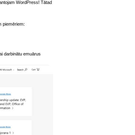
zmantojam WordPress! Tātad
em piemēriem:
lai darbinātu emuārus