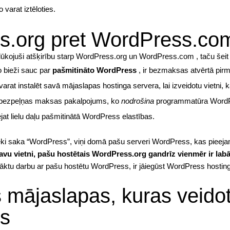
 varat iztēloties.
s.org pret WordPress.co
ojuši atšķirību starp WordPress.org un WordPress.com , taču šeit ir
o bieži sauc par
pašmitināto WordPress
, ir bezmaksas atvērtā pi
varat instalēt savā mājaslapas
hostinga servera
, lai izveidotu vietni,
 bezpeļņas maksas pakalpojums, ko
nodrošina
programmatūra WordPre
dējat lielu daļu pašmitinātā WordPress elastības.
lvēki saka “WordPress”, viņi domā pašu serveri WordPress, kas piee
 savu vietni, pašu hostētais WordPress.org gandrīz vienmēr ir lab
sāktu darbu ar pašu hostētu WordPress, ir jāiegūst
WordPress hostin
 mājaslapas, kuras veidot
s