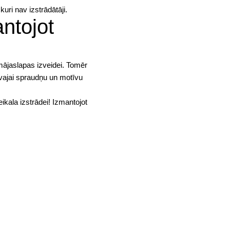
uri nav izstrādātāji.
ntojot
 mājaslapas izveidei. Tomēr
vajai spraudņu un motīvu
ikala izstrādei! Izmantojot