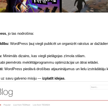
ess
, jo tas nodrošina:
ldību
: WordPress ļauj viegli publicēt un organizēt rakstus ar dažādiem
u
: Minimāls dizains, kas viegli pielāgojas zīmola stilam.
Labi piemērots meklētājprogrammu optimizācijai un ātrai ielādei.
ti
: WordPress piedāvā drošības atjauninājumus un lielu izstrādātāju 
s uz savu galveno misiju —
izplatīt idejas
.