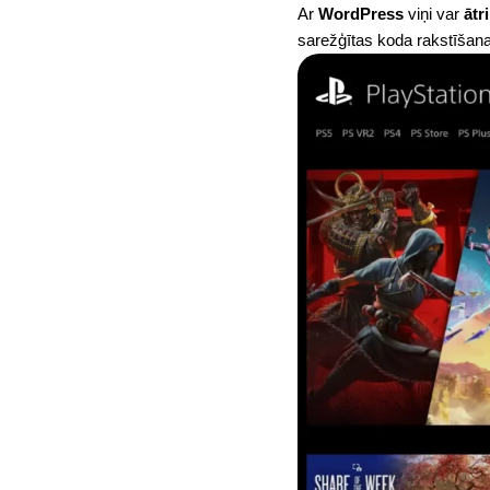
Ar
WordPress
viņi var
ātr
sarežģītas koda rakstīšana