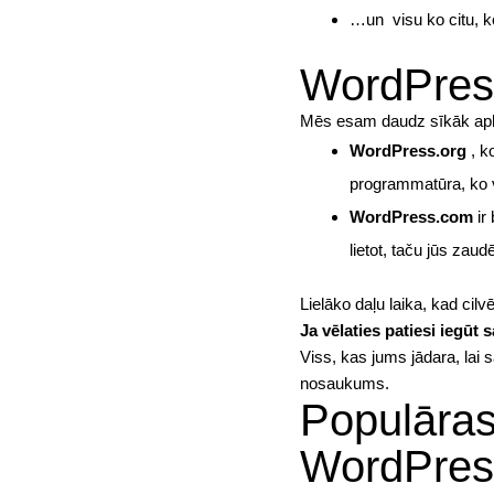
…un visu ko citu, ko
WordPres
Mēs esam daudz sīkāk aplūk
WordPress.org
, k
programmatūra, ko 
WordPress.com
ir
lietot, taču jūs zau
Lielāko daļu laika, kad ci
Ja vēlaties patiesi iegūt
Viss, kas jums jādara, lai 
nosaukums.
Populāras
WordPres