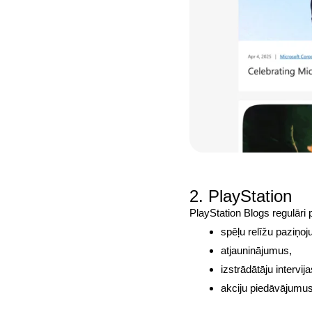
2. PlayStation
PlayStation Blogs
regulāri 
spēļu relīžu paziņo
atjauninājumus,
izstrādātāju intervija
akciju piedāvājumu