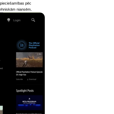
 nepieciešamības pēc
 tehniskām niansēm.