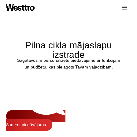
Skip
Main
to
Men
content
Pilna cikla mājaslapu
izstrāde
Sagatavosim personalizētu piedāvājumu ar funkcijām
un budžetu, kas pielāgots Tavām vajadzībām.
Saņemt piedāvājumu