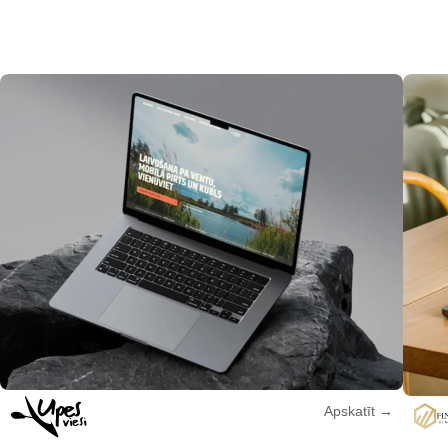
Apskatīt
→